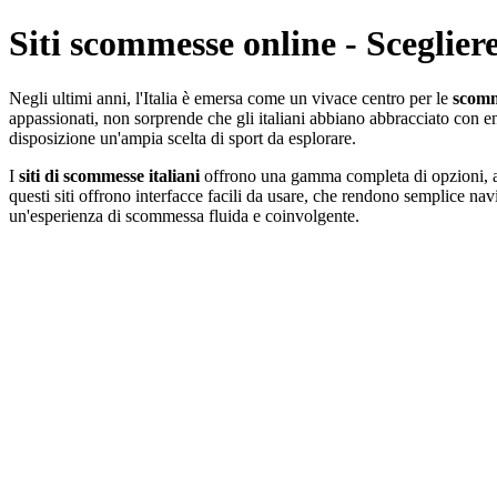
Siti scommesse online - Scegliere
Negli ultimi anni, l'Italia è emersa come un vivace centro per le
scomm
appassionati, non sorprende che gli italiani abbiano abbracciato con e
disposizione un'ampia scelta di sport da esplorare.
I
siti di scommesse italiani
offrono una gamma completa di opzioni, ass
questi siti offrono interfacce facili da usare, che rendono semplice na
un'esperienza di scommessa fluida e coinvolgente.