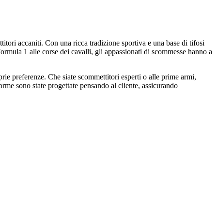
titori accaniti. Con una ricca tradizione sportiva e una base di tifosi
Formula 1 alle corse dei cavalli, gli appassionati di scommesse hanno a
ie preferenze. Che siate scommettitori esperti o alle prime armi,
forme sono state progettate pensando al cliente, assicurando